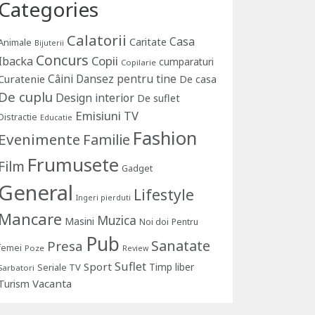
Categories
Calatorii
Casa
Caritate
Animale
Bijuterii
Concurs
Copii
Ibacka
cumparaturi
Copilarie
Câini
Dansez pentru tine
Curatenie
De casa
De cuplu
Design interior
De suflet
Emisiuni TV
Distractie
Educatie
Fashion
Evenimente
Familie
Frumusete
Film
Gadget
General
Lifestyle
Ingeri pierduti
Mancare
Muzica
Masini
Noi doi
Pentru
Pub
Sanatate
Presa
femei
Poze
Review
Suflet
Sport
Timp liber
Seriale TV
Sarbatori
Vacanta
Turism