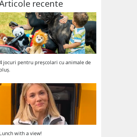
Articole recente
4 jocuri pentru preșcolari cu animale de
pluș.
Lunch with a view!