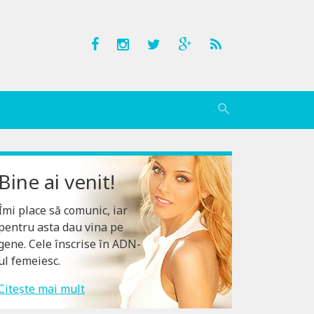
Bine ai venit!
Îmi place să comunic, iar
pentru asta dau vina pe
gene. Cele înscrise în ADN-
ul femeiesc.
Citește mai mult