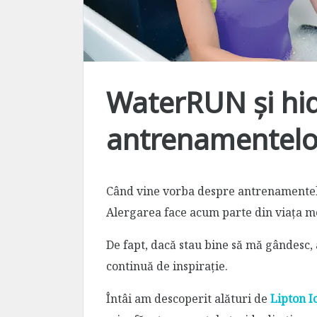
WaterRUN și hid
antrenamentelo
Când vine vorba despre antrenamentel
Alergarea face acum parte din viața mea
De fapt, dacă stau bine să mă gândesc, 
continuă de inspirație.
Întâi am descoperit alături de
Lipton I