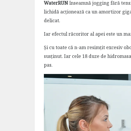
WaterRUN
înseamnă jogging fără tensiu
lichidă acționează ca un amortizor giga
delicat.
Iar efectul răcoritor al apei
este un ma
Și cu toate că n-am resimțit excesiv ob
susținut. Iar cele 18 duze de hidromasa
pas.