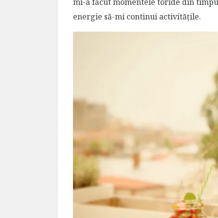
mi-a făcut momentele toride din timpul 
energie să-mi continui activitățile.