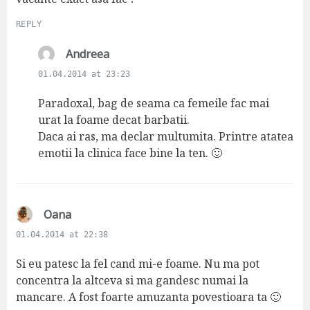
REPLY
s
Andreea
a
01.04.2014 at 23:23
y
s
Paradoxal, bag de seama ca femeile fac mai
:
urat la foame decat barbatii.
Daca ai ras, ma declar multumita. Printre atatea
emotii la clinica face bine la ten. 🙂
s
Oana
a
01.04.2014 at 22:38
y
s
Si eu patesc la fel cand mi-e foame. Nu ma pot
:
concentra la altceva si ma gandesc numai la
mancare. A fost foarte amuzanta povestioara ta 🙂