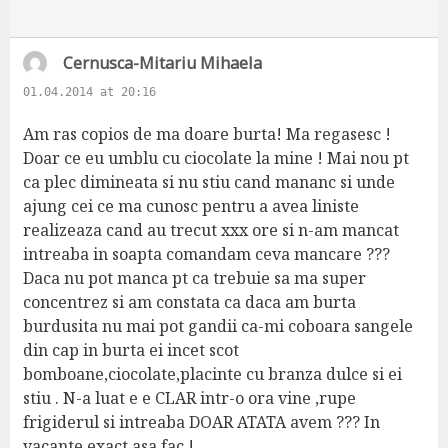
s
Cernusca-Mitariu Mihaela
a
01.04.2014 at 20:16
y
s
Am ras copios de ma doare burta! Ma regasesc !
:
Doar ce eu umblu cu ciocolate la mine ! Mai nou pt
ca plec dimineata si nu stiu cand mananc si unde
ajung cei ce ma cunosc pentru a avea liniste
realizeaza cand au trecut xxx ore si n-am mancat
intreaba in soapta comandam ceva mancare ???
Daca nu pot manca pt ca trebuie sa ma super
concentrez si am constata ca daca am burta
burdusita nu mai pot gandii ca-mi coboara sangele
din cap in burta ei incet scot
bomboane,ciocolate,placinte cu branza dulce si ei
stiu . N-a luat e e CLAR intr-o ora vine ,rupe
frigiderul si intreaba DOAR ATATA avem ??? In
vacante exact asa fac !