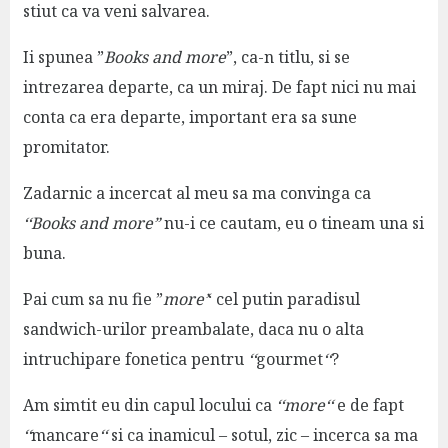
stiut ca va veni salvarea.
Ii spunea ”
Books and more
”, ca-n titlu, si se
intrezarea departe, ca un miraj. De fapt nici nu mai
conta ca era departe, important era sa sune
promitator.
Zadarnic a incercat al meu sa ma convinga ca
‘
‘Books and more”
nu-i ce cautam, eu o tineam una si
buna.
Pai cum sa nu fie ”
more’
‘ cel putin paradisul
sandwich-urilor preambalate, daca nu o alta
intruchipare fonetica pentru
‘
‘
gourmet
‘
‘
?
Am simtit eu din capul locului ca
‘
‘more
‘
‘
e de fapt
‘
‘
mancare
‘
‘
si ca inamicul – sotul, zic – incerca sa ma