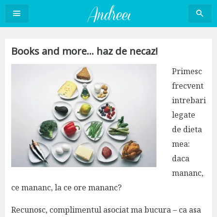
Sari
la
conținut
Books and more… haz de necaz!
Primesc
frecvent
intrebari
legate
de dieta
mea:
daca
mananc,
ce mananc, la ce ore mananc?
Recunosc, complimentul asociat ma bucura – ca asa