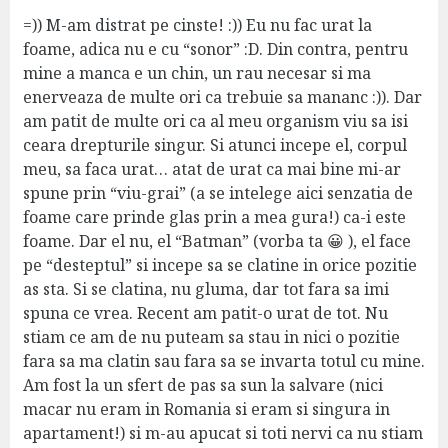
y
s
=)) M-am distrat pe cinste! :)) Eu nu fac urat la
:
foame, adica nu e cu “sonor” :D. Din contra, pentru
mine a manca e un chin, un rau necesar si ma
enerveaza de multe ori ca trebuie sa mananc :)). Dar
am patit de multe ori ca al meu organism viu sa isi
ceara drepturile singur. Si atunci incepe el, corpul
meu, sa faca urat… atat de urat ca mai bine mi-ar
spune prin “viu-grai” (a se intelege aici senzatia de
foame care prinde glas prin a mea gura!) ca-i este
foame. Dar el nu, el “Batman” (vorba ta 😀 ), el face
pe “desteptul” si incepe sa se clatine in orice pozitie
as sta. Si se clatina, nu gluma, dar tot fara sa imi
spuna ce vrea. Recent am patit-o urat de tot. Nu
stiam ce am de nu puteam sa stau in nici o pozitie
fara sa ma clatin sau fara sa se invarta totul cu mine.
Am fost la un sfert de pas sa sun la salvare (nici
macar nu eram in Romania si eram si singura in
apartament!) si m-au apucat si toti nervi ca nu stiam