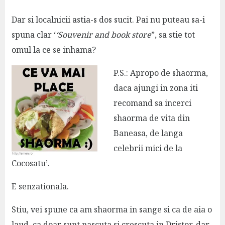
Dar si localnicii astia-s dos sucit. Pai nu puteau sa-i
spuna clar ‘
‘Souvenir and book store
”, sa stie tot
omul la ce se inhama?
P.S.: Apropo de shaorma,
daca ajungi in zona iti
recomand sa incerci
shaorma de vita din
Baneasa, de langa
celebrii mici de la
Cocosatu’.
E senzationala.
Stiu, vei spune ca am shaorma in sange si ca de aia o
laud, ca doar sunt nascuta si crescuta in Dristor, dar