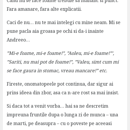
Cand mi se face foame trebuie sa mananc si punct.
Fara amanare, fara alte explicatii.
Caci de nu… nu te mai intelegi cu mine neam. Mi se
pune pacla aia groasa pe ochi si da-i inainte
Andreeo…
”Mi-e foame, mi-e foame!”, ”Aoleu, mi-e foame!”’,
”Sariti, nu mai pot de foame!”, ”Valeu, simt cum mi
se face gaura in stomac, vreau mancare!” etc.
Fireste, onomatopeele pot continua, dar sigur ai
prins ideea din zbor, asa ca n-are rost sa mai insist.
Si daca tot a venit vorba… hai sa ne descretim
impreuna fruntile dupa o lunga zi de munca – una
de marti, pe deasupra – cu o poveste pe aceeasi