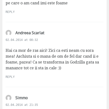
pe care o am cand imi este foame
REPLY
s
Andreea Scarlat
a
02.04.2014 at 08:32
y
s
Hai ca mor de ras aici! Zici ca esti neam cu sora
:
mea! Aschiuta si o mana de om de fel dar cand ii e
foame, pazea! Ca se transforma in Godzilla gata sa
manance tot ce ii sta in cale :))
REPLY
s
Simmo
a
02.04.2014 at 21:35