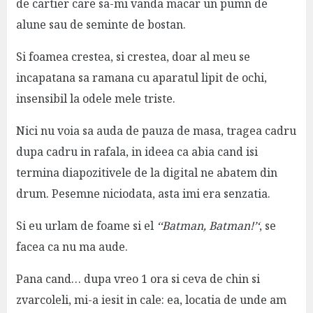
de cartier care sa-mi vanda macar un pumn de
alune sau de seminte de bostan.
Si foamea crestea, si crestea, doar al meu se
incapatana sa ramana cu aparatul lipit de ochi,
insensibil la odele mele triste.
Nici nu voia sa auda de pauza de masa, tragea cadru
dupa cadru in rafala, in ideea ca abia cand isi
termina diapozitivele de la digital ne abatem din
drum. Pesemne niciodata, asta imi era senzatia.
Si eu urlam de foame si el
‘
‘Batman, Batman!’
‘
, se
facea ca nu ma aude.
Pana cand… dupa vreo 1 ora si ceva de chin si
zvarcoleli, mi-a iesit in cale: ea, locatia de unde am