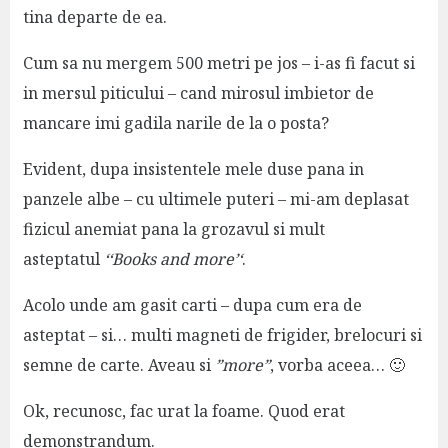
tina departe de ea.
Cum sa nu mergem 500 metri pe jos – i-as fi facut si
in mersul piticului – cand mirosul imbietor de
mancare imi gadila narile de la o posta?
Evident, dupa insistentele mele duse pana in
panzele albe – cu ultimele puteri – mi-am deplasat
fizicul anemiat pana la grozavul si mult
asteptatul
‘
‘Books and more’
‘
.
Acolo unde am gasit carti – dupa cum era de
asteptat – si… multi magneti de frigider, brelocuri si
semne de carte. Aveau si
”more”
, vorba aceea… 🙂
Ok, recunosc, fac urat la foame. Quod erat
demonstrandum.