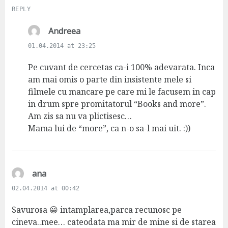
REPLY
s
Andreea
a
01.04.2014 at 23:25
y
s
Pe cuvant de cercetas ca-i 100% adevarata. Inca
:
am mai omis o parte din insistente mele si
filmele cu mancare pe care mi le facusem in cap
in drum spre promitatorul “Books and more”.
Am zis sa nu va plictisesc…
Mama lui de “more”, ca n-o sa-l mai uit. :))
s
ana
a
02.04.2014 at 00:42
y
s
Savurosa 😀 intamplarea,parca recunosc pe
:
cineva..mee… cateodata ma mir de mine si de starea