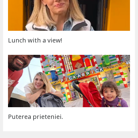
Lunch with a view!
Puterea prieteniei.