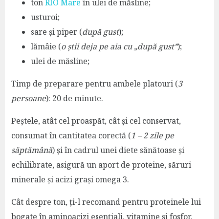
ton
RIO Mare
în ulei de măsline;
usturoi;
sare și piper (
după gust
);
lămâie (
o știi deja pe aia cu „după gust”
);
ulei de măsline;
Timp de preparare pentru ambele platouri (
3
persoane
): 20 de minute.
Peștele, atât cel proaspăt, cât și cel conservat,
consumat în cantitatea corectă (
1 – 2 zile pe
săptămână
) și în cadrul unei diete sănătoase și
echilibrate, asigură un aport de proteine, săruri
minerale și acizi grași omega 3.
Cât despre ton, ți-l recomand pentru proteinele lui
bogate în aminoacizi esențiali, vitamine și fosfor.