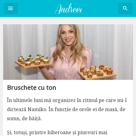
Sari
la
conținut
Bruschete cu ton
În ultimele luni mă organizez în ritmul pe care mi-l
dictează Namiko. În funcție de orele ei de masă, de
somn, de băiță.
Și, totuși, printre biberoane și piureuri mai