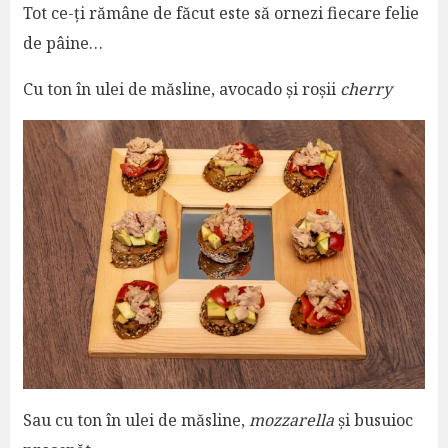
Tot ce-ți rămâne de făcut este să ornezi fiecare felie
de pâine…
Cu ton în ulei de măsline, avocado și roșii
cherry
Sau cu ton în ulei de măsline,
mozzarella
și busuioc