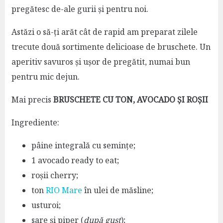
pregătesc de-ale gurii și pentru noi.
Astăzi o să-ți arăt cât de rapid am preparat zilele
trecute două sortimente delicioase de bruschete. Un
aperitiv savuros și ușor de pregătit, numai bun
pentru mic dejun.
Mai precis
BRUSCHETE CU TON, AVOCADO ȘI ROȘII
Ingrediente:
pâine integrală cu semințe;
1 avocado ready to eat;
roșii cherry;
ton
RIO Mare
în ulei de măsline;
usturoi;
sare și piper (
după gust
);