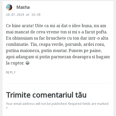
s
Masha
a
10.07.2019 at 19:39
y
s
Ce bine arata! Uite ca mi-ai dat o idee buna, nu am
:
mai mancat de ceva vreme ton si mi s-a facut pofta.
Eu obisnuiam sa fac bruschete cu ton dar intr-o alta
combinatie. Tin, ceapa verde, porumb, ardei rosu,
putina maioneza, putin mustar. Punem pe paine,
apoi adaugam si putin parmezan deasupra si bagam
la cuptor. 😀
REPLY
Trimite comentariul tău
Your email address will not be published.
Required fields are marked
*