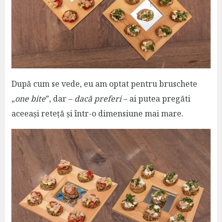
După cum se vede, eu am optat pentru bruschete
„
one bite
”, dar –
dacă preferi
– ai putea pregăti
aceeași reteță și într-o dimensiune mai mare.