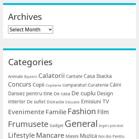
Archives
Archives
Categories
Calatorii
Casa Ibacka
Caritate
Animale
Bijuterii
Concurs
Copii
Câini
Curatenie
cumparaturi
Copilarie
De cuplu
Dansez pentru tine
Design
De casa
Emisiuni TV
interior
De suflet
Distractie
Educatie
Fashion
Evenimente
Familie
Film
General
Frumusete
Gadget
Ingeri pierduti
Lifestyle
Mancare
Muzica
Masini
Noi doi
Pentru