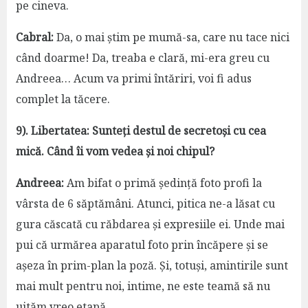
pe cineva.
Cabral:
Da, o mai știm pe mumă-sa, care nu tace nici
când doarme! Da, treaba e clară, mi-era greu cu
Andreea… Acum va primi întăriri, voi fi adus
complet la tăcere.
9). Libertatea: Sunteți destul de secretoși cu cea
mică. Când îi vom vedea și noi chipul?
Andreea:
Am bifat o primă ședință foto profi la
vârsta de 6 săptămâni. Atunci, pitica ne-a lăsat cu
gura căscată cu răbdarea și expresiile ei. Unde mai
pui că urmărea aparatul foto prin încăpere și se
așeza în prim-plan la poză. Și, totuși, amintirile sunt
mai mult pentru noi, intime, ne este teamă să nu
uităm vreo etapă.