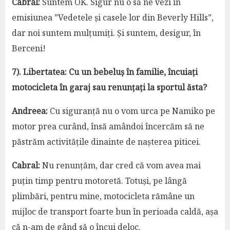
Cabral:
Suntem OK. Sigur nu o să ne vezi în
emisiunea ”Vedetele și casele lor din Beverly Hills”,
dar noi suntem mulțumiți. Și suntem, desigur, în
Berceni!
7). Libertatea: Cu un bebeluș în familie, încuiați
motocicleta în garaj sau renunțați la sportul ăsta?
Andreea:
Cu siguranță nu o vom urca pe Namiko pe
motor prea curând, însă amândoi încercăm să ne
păstrăm activitățile dinainte de nașterea piticei.
Cabral:
Nu renunțăm, dar cred că vom avea mai
puțin timp pentru motoretă. Totuși, pe lângă
plimbări, pentru mine, motocicleta rămâne un
mijloc de transport foarte bun în perioada caldă, așa
că n-am de gând să o încui deloc.