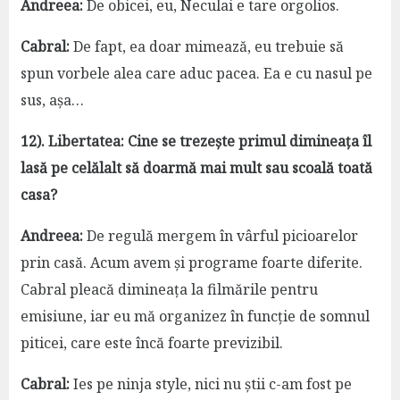
Andreea:
De obicei, eu, Neculai e tare orgolios.
Cabral:
De fapt, ea doar mimează, eu trebuie să
spun vorbele alea care aduc pacea. Ea e cu nasul pe
sus, așa…
12). Libertatea: Cine se trezește primul dimineața îl
lasă pe celălalt să doarmă mai mult sau scoală toată
casa?
Andreea:
De regulă mergem în vârful picioarelor
prin casă. Acum avem și programe foarte diferite.
Cabral pleacă dimineața la filmările pentru
emisiune, iar eu mă organizez în funcție de somnul
piticei, care este încă foarte previzibil.
Cabral:
Ies pe ninja style, nici nu știi c-am fost pe