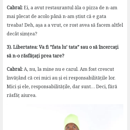
Cabral:
Ei, a avut restaurantul ăla o pizza de n-am
mai plecat de acolo până n-am știut că e gata
treaba! Deh, așa a a vrut, ce rost avea să facem altfel
decât simțea?
3). Libertatea: Va fi ”fata luʼ tata” sau o să încercați
să n-o răsfățați prea tare?
Cabral:
A, nu, la mine nu e cazul. Am fost crescut
învățând că cei mici au și ei responsabilitățile lor.
Mici și ele, responsabilitățile, dar sunt… Deci, fără
răsfăț aiurea.