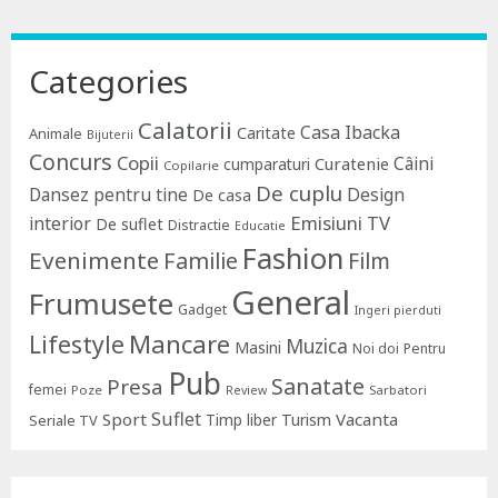
Categories
Calatorii
Casa Ibacka
Caritate
Animale
Bijuterii
Concurs
Copii
Câini
Curatenie
cumparaturi
Copilarie
De cuplu
Dansez pentru tine
Design
De casa
Emisiuni TV
interior
De suflet
Distractie
Educatie
Fashion
Evenimente
Familie
Film
General
Frumusete
Gadget
Ingeri pierduti
Lifestyle
Mancare
Muzica
Masini
Noi doi
Pentru
Pub
Sanatate
Presa
femei
Poze
Sarbatori
Review
Suflet
Sport
Vacanta
Timp liber
Turism
Seriale TV