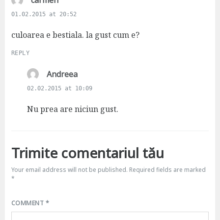
carmen
a
01.02.2015 at 20:52
y
s
culoarea e bestiala. la gust cum e?
:
REPLY
s
Andreea
a
02.02.2015 at 10:09
y
s
Nu prea are niciun gust.
:
Trimite comentariul tău
Your email address will not be published.
Required fields are marked
*
COMMENT
*