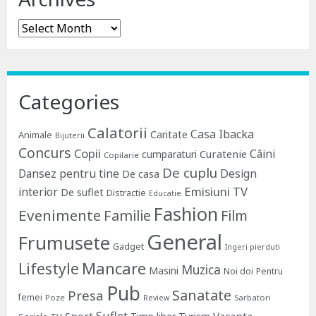
Archives
Categories
Calatorii
Casa Ibacka
Caritate
Animale
Bijuterii
Concurs
Copii
Câini
Curatenie
cumparaturi
Copilarie
De cuplu
Dansez pentru tine
Design
De casa
Emisiuni TV
interior
De suflet
Distractie
Educatie
Fashion
Evenimente
Familie
Film
General
Frumusete
Gadget
Ingeri pierduti
Lifestyle
Mancare
Muzica
Masini
Noi doi
Pentru
Pub
Sanatate
Presa
femei
Poze
Sarbatori
Review
Suflet
Sport
Vacanta