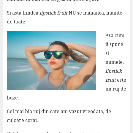
Si asta fiindca
lipstick fruit
NU se mananca, inainte
de toate.
Asa cum
ii spune
si
numele,
lipstick
fruit
este
un ruj de
buze.
Cel mai bio ruj din cate am vazut vreodata, de
culoare corai.