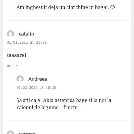
s
Am inghesuit deja un ciorchine in bagaj. 😉
:
s
catalin
a
31.01.2015 at 23:03
y
s
taaaare!
:
REPLY
s
Andreea
a
01.02.2015 at 10:18
y
s
Sa stii ca e! Abia astept sa bage si la noi la
:
raionul de legume – fructe.
s