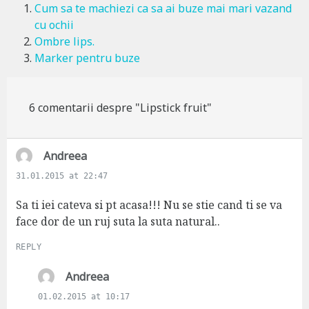
Cum sa te machiezi ca sa ai buze mai mari vazand
cu ochii
Ombre lips.
Marker pentru buze
6 comentarii despre "Lipstick fruit"
s
Andreea
a
31.01.2015 at 22:47
y
s
Sa ti iei cateva si pt acasa!!! Nu se stie cand ti se va
:
face dor de un ruj suta la suta natural..
REPLY
s
Andreea
a
01.02.2015 at 10:17
y