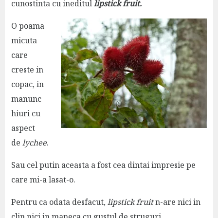
cunostinta cu ineditul
lipstick fruit.
O poama
micuta
care
creste in
copac, in
manunc
hiuri cu
aspect
de
lychee
.
Sau cel putin aceasta a fost cea dintai impresie pe
care mi-a lasat-o.
Pentru ca odata desfacut,
lipstick fruit
n-are nici in
clin nici in maneca cu gustul de struguri.