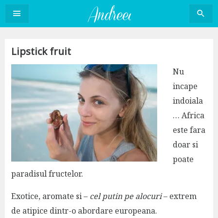
Sari
la
conținut
Lipstick fruit
Nu
incape
indoiala
… Africa
este fara
doar si
poate
paradisul fructelor.
Exotice, aromate si –
cel putin pe alocuri
– extrem
de atipice dintr-o abordare europeana.