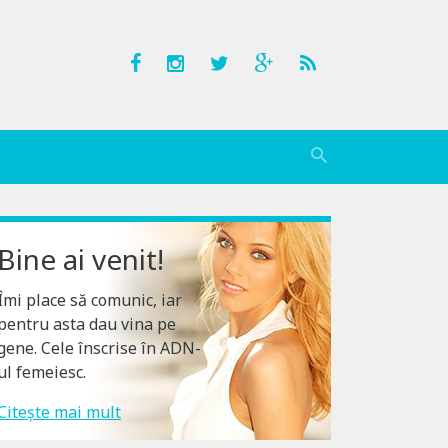
Bine ai venit!
Îmi place să comunic, iar
pentru asta dau vina pe
gene. Cele înscrise în ADN-
ul femeiesc.
Citește mai mult