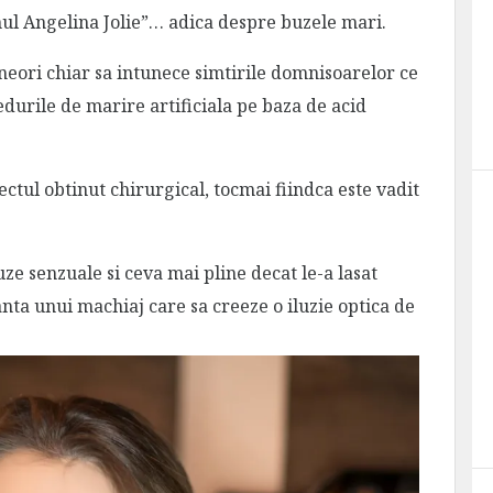
ul Angelina Jolie”… adica despre buzele mari.
uneori chiar sa intunece simtirile domnisoarelor ce
durile de marire artificiala pe baza de acid
ectul obtinut chirurgical, tocmai fiindca este vadit
uze senzuale si ceva mai pline decat le-a lasat
ta unui machiaj care sa creeze o iluzie optica de