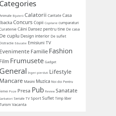
Categories
Calatorii
Casa
Caritate
Animale
Bijuterii
Concurs
Copii
Ibacka
cumparaturi
Copilarie
Câini
Dansez pentru tine
Curatenie
De casa
De cuplu
Design interior
De suflet
Emisiuni TV
Distractie
Educatie
Fashion
Evenimente
Familie
Frumusete
Film
Gadget
General
Lifestyle
Ingeri pierduti
Mancare
Muzica
Masini
Noi doi
Pentru
Pub
Sanatate
Presa
femei
Poze
Review
Suflet
Sport
Timp liber
Seriale TV
Sarbatori
Vacanta
Turism