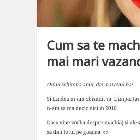
Cum sa te machi
mai mari vazand
Omul schimba anul, dar naravul ba!
Si fiindca m-am obisnuit sa-ti imparta
n-am sa ma dezic nici in 2016.
Daca vine vorba despre machiaj si ale sa
sa dau totul pe goarna. 🙂