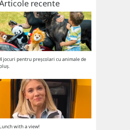
Articole recente
4 jocuri pentru preșcolari cu animale de
pluș.
Lunch with a view!