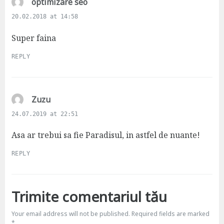
s
optimizare seo
a
20.02.2018 at 14:58
y
s
Super faina
:
REPLY
s
Zuzu
a
24.07.2019 at 22:51
y
s
Asa ar trebui sa fie Paradisul, in astfel de nuante!
:
REPLY
Trimite comentariul tău
Your email address will not be published.
Required fields are marked
*