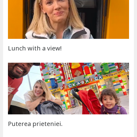
Lunch with a view!
Puterea prieteniei.