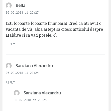
s
Bella
a
06.02.2018 at 22:27
y
s
Esti foooarte foooarte frumoasa! Cred ca ati avut o
:
vacanta de vis, abia astept sa citesc articolul despre
Maldive si sa vad pozele. 🙂
REPLY
s
Sanziana Alexandru
a
06.02.2018 at 23:24
y
s
REPLY
:
s
Sanziana Alexandru
a
06.02.2018 at 23:25
y
s