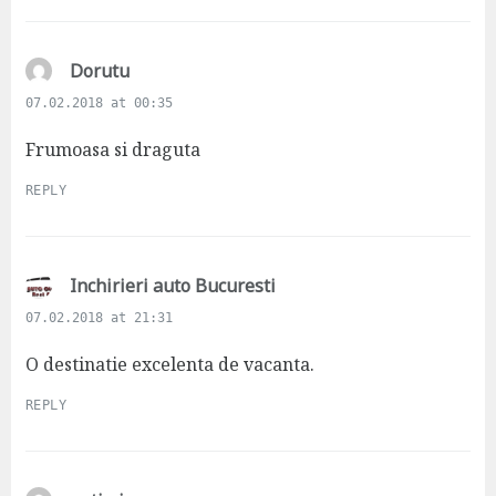
:
s
Dorutu
a
07.02.2018 at 00:35
y
s
Frumoasa si draguta
:
REPLY
s
Inchirieri auto Bucuresti
a
07.02.2018 at 21:31
y
s
O destinatie excelenta de vacanta.
:
REPLY