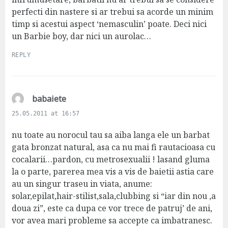
perfecti din nastere si ar trebui sa acorde un minim
timp si acestui aspect ‘nemasculin’ poate. Deci nici
un Barbie boy, dar nici un aurolac…
REPLY
s
babaiete
a
25.05.2011 at 16:57
y
s
nu toate au norocul tau sa aiba langa ele un barbat
:
gata bronzat natural, asa ca nu mai fi rautacioasa cu
cocalarii…pardon, cu metrosexualii ! lasand gluma
la o parte, parerea mea vis a vis de baietii astia care
au un singur traseu in viata, anume:
solar,epilat,hair-stilist,sala,clubbing si “iar din nou ,a
doua zi”, este ca dupa ce vor trece de patruj’ de ani,
vor avea mari probleme sa accepte ca imbatranesc.