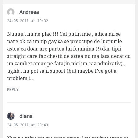
s
Andreea
a
24.05.2011 at 19:32
y
s
Nuuuu , nu ne plac !!! Cel putin mie , adica mi se
:
pare ok ca un tip gay sa se preocupe de lucrurile
astea ca doar are partea lui feminina (!) dar tipii
straight care fac chestii de astea nu ma lasa decat cu
un zambet amar pe fata(in nici un caz admirativ) ,
ughh , nu pot sa ii suport (but maybe I’ve got a
problem )…
REPLY
s
diana
a
24.05.2011 at 20:43
y