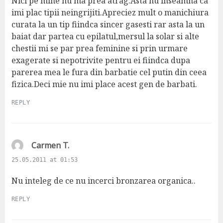
s
Nici pe mine nu ma prea atrag.Asta nu inseamna ca
:
imi plac tipii neingrijiti.Apreciez mult o manichiura
curata la un tip fiindca sincer gasesti rar asta la un
baiat dar partea cu epilatul,mersul la solar si alte
chestii mi se par prea feminine si prin urmare
exagerate si nepotrivite pentru ei fiindca dupa
parerea mea le fura din barbatie cel putin din ceea
fizica.Deci mie nu imi place acest gen de barbati.
REPLY
s
Carmen T.
a
25.05.2011 at 01:53
y
s
Nu inteleg de ce nu incerci bronzarea organica..
:
REPLY