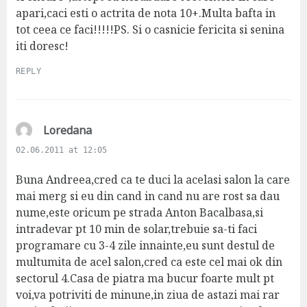
apari,caci esti o actrita de nota 10+.Multa bafta in
tot ceea ce faci!!!!!PS. Si o casnicie fericita si senina
iti doresc!
REPLY
s
Loredana
a
02.06.2011 at 12:05
y
s
Buna Andreea,cred ca te duci la acelasi salon la care
:
mai merg si eu din cand in cand nu are rost sa dau
nume,este oricum pe strada Anton Bacalbasa,si
intradevar pt 10 min de solar,trebuie sa-ti faci
programare cu 3-4 zile innainte,eu sunt destul de
multumita de acel salon,cred ca este cel mai ok din
sectorul 4.Casa de piatra ma bucur foarte mult pt
voi,va potriviti de minune,in ziua de astazi mai rar