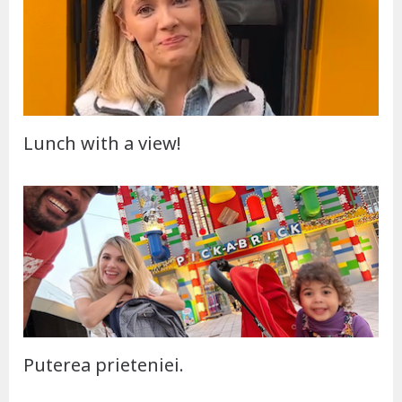
Lunch with a view!
Puterea prieteniei.