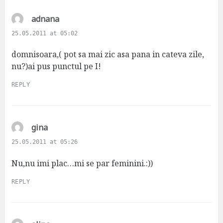
s
adnana
a
25.05.2011 at 05:02
y
s
domnisoara,( pot sa mai zic asa pana in cateva zile,
:
nu?)ai pus punctul pe I!
REPLY
s
gina
a
25.05.2011 at 05:26
y
s
Nu,nu imi plac…mi se par feminini.:))
:
REPLY