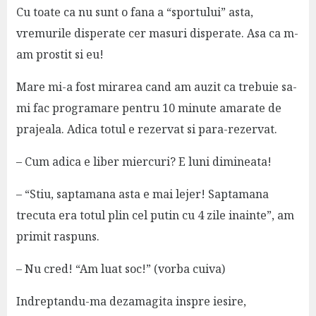
Cu toate ca nu sunt o fana a “sportului” asta,
vremurile disperate cer masuri disperate. Asa ca m-
am prostit si eu!
Mare mi-a fost mirarea cand am auzit ca trebuie sa-
mi fac programare pentru 10 minute amarate de
prajeala. Adica totul e rezervat si para-rezervat.
– Cum adica e liber miercuri? E luni dimineata!
– “Stiu, saptamana asta e mai lejer! Saptamana
trecuta era totul plin cel putin cu 4 zile inainte”, am
primit raspuns.
– Nu cred! “Am luat soc!” (vorba cuiva)
Indreptandu-ma dezamagita inspre iesire,