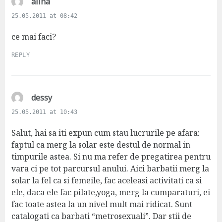
s
alina
a
25.05.2011 at 08:42
y
s
ce mai faci?
:
REPLY
s
dessy
a
25.05.2011 at 10:43
y
s
Salut, hai sa iti expun cum stau lucrurile pe afara:
:
faptul ca merg la solar este destul de normal in
timpurile astea. Si nu ma refer de pregatirea pentru
vara ci pe tot parcursul anului. Aici barbatii merg la
solar la fel ca si femeile, fac aceleasi activitati ca si
ele, daca ele fac pilate,yoga, merg la cumparaturi, ei
fac toate astea la un nivel mult mai ridicat. Sunt
catalogati ca barbati “metrosexuali”. Dar stii de