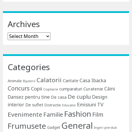
Archives
Archives
Categories
Calatorii
Casa Ibacka
Caritate
Animale
Bijuterii
Concurs
Copii
Câini
Curatenie
cumparaturi
Copilarie
De cuplu
Dansez pentru tine
Design
De casa
Emisiuni TV
interior
De suflet
Distractie
Educatie
Fashion
Evenimente
Familie
Film
General
Frumusete
Gadget
Ingeri pierduti