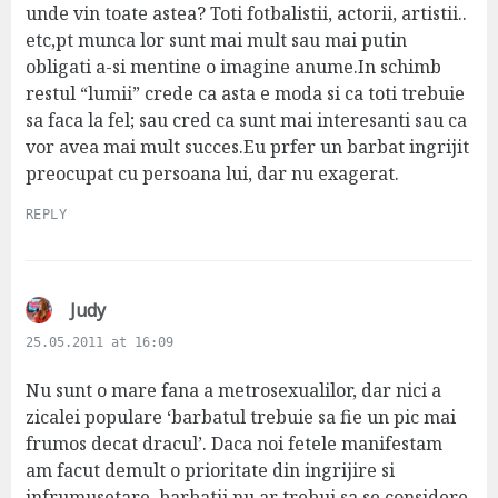
unde vin toate astea? Toti fotbalistii, actorii, artistii..
etc,pt munca lor sunt mai mult sau mai putin
obligati a-si mentine o imagine anume.In schimb
restul “lumii” crede ca asta e moda si ca toti trebuie
sa faca la fel; sau cred ca sunt mai interesanti sau ca
vor avea mai mult succes.Eu prfer un barbat ingrijit
preocupat cu persoana lui, dar nu exagerat.
REPLY
s
Judy
a
25.05.2011 at 16:09
y
s
Nu sunt o mare fana a metrosexualilor, dar nici a
:
zicalei populare ‘barbatul trebuie sa fie un pic mai
frumos decat dracul’. Daca noi fetele manifestam
am facut demult o prioritate din ingrijire si
infrumusetare, barbatii nu ar trebui sa se considere