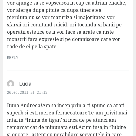
vor ajunge sa se vopseasca in cap ca adrian enache,
vor alerga dupa pipite ca dupa tineretea
pierduta,nu se vor maturiza si majoritatea vor
sfarsii ori comitand suicid, ori tocandu-si banii pe
operatii estetice ce ii vor face sa arate ca niste
monstrii fara expresie si pe domnisoare care vor
rade de ei pe la spate.
REPLY
s
Lucia
a
26.05.2011 at 21:15
y
s
Buna Andreea!Am sa incep prin a-ti spune ca arati
:
superb si esti mereu fermecatoare.Te-am privit mai
intai in “Inima de tigan’ si inca de pe atunci am
remarcat cat de minunata esti.Acum insa,in “Iubire
si onoare”,astept cu nerabdare secventele in care