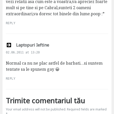
vezi relatii asa cum este a voastra,va apreciez foarte
mult si pe tine si pe Cabral,sunteti 2 oameni
extraordinari,va doresc tot binele din lume.poop :*
REPLY
s
Laptopuri Ieftine
a
02.06.2011 at 13:20
y
s
Normal ca nu ne plac astfel de barbati…si suntem
:
tentate sa le spunem gay 😀
REPLY
Trimite comentariul tău
Your email address will not be published.
Required fields are marked
*