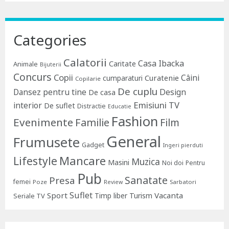
Categories
Calatorii
Casa Ibacka
Caritate
Animale
Bijuterii
Concurs
Copii
Câini
Curatenie
cumparaturi
Copilarie
De cuplu
Dansez pentru tine
Design
De casa
Emisiuni TV
interior
De suflet
Distractie
Educatie
Fashion
Evenimente
Familie
Film
General
Frumusete
Gadget
Ingeri pierduti
Lifestyle
Mancare
Muzica
Masini
Noi doi
Pentru
Pub
Sanatate
Presa
femei
Poze
Sarbatori
Review
Suflet
Sport
Vacanta
Timp liber
Turism
Seriale TV