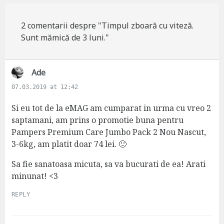
2 comentarii despre "Timpul zboară cu viteză.
Sunt mămică de 3 luni."
s
Ade
a
07.03.2019 at 12:42
y
s
Si eu tot de la eMAG am cumparat in urma cu vreo 2
:
saptamani, am prins o promotie buna pentru
Pampers Premium Care Jumbo Pack 2 Nou Nascut,
3-6kg, am platit doar 74 lei. 🙂
Sa fie sanatoasa micuta, sa va bucurati de ea! Arati
minunat! <3
REPLY