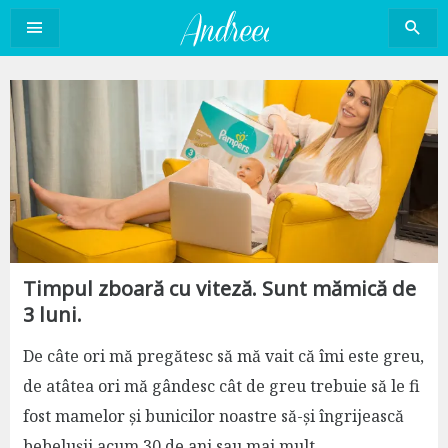
Sari
la
conținut
Timpul zboară cu viteză. Sunt mămică de
3 luni.
De câte ori mă pregătesc să mă vait că îmi este greu,
de atâtea ori mă gândesc cât de greu trebuie să le fi
fost mamelor și bunicilor noastre să-și îngrijească
bebelușii acum 30 de ani sau mai mult.