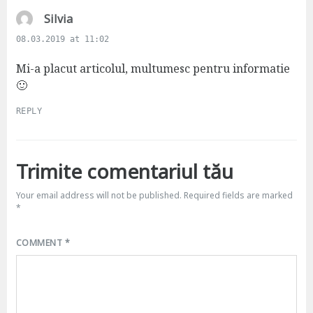
s
Silvia
a
08.03.2019 at 11:02
y
s
Mi-a placut articolul, multumesc pentru informatie
:
🙂
REPLY
Trimite comentariul tău
Your email address will not be published.
Required fields are marked
*
COMMENT
*