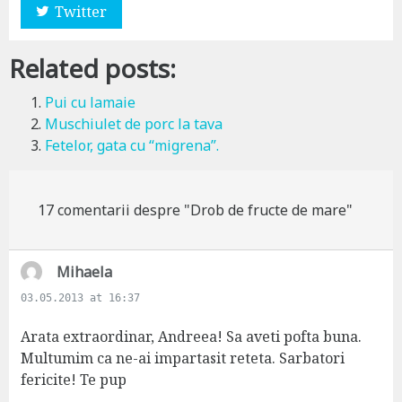
Twitter
Related posts:
Pui cu lamaie
Muschiulet de porc la tava
Fetelor, gata cu “migrena”.
17 comentarii despre "Drob de fructe de mare"
s
Mihaela
a
03.05.2013 at 16:37
y
s
Arata extraordinar, Andreea! Sa aveti pofta buna.
:
Multumim ca ne-ai impartasit reteta. Sarbatori
fericite! Te pup