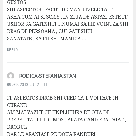
GUSTOS .
SHI ASPECTOS , FACUT DE MANUTZELE TALE .
ASHA CUM AI SI SCRIS , IN ZIUA DE ASTAZI ESTE FF
USHOR SA GATESHTI …NUMAI SA FIE VOINTZA SHI
DRAG DE PERSOANA , CUI GATESHTI.
SANATATE , SA FII SHI MAMICA …
REPLY
s
RODICA-STEFANIA STAN
a
09.09.2013 at 21:11
y
s
FF ASPECTOS DROB SHI CRED CA-L VOI FACE IN
:
CURAND .
AM MAI VAZUT CU UNPLUTURA DE OUA DE
PREPELITA , FF FRUMOS , ARATA CAND ERA TAIAT ,
DROBUL
DAR LE ARANJASE PE DOUA RANDURI