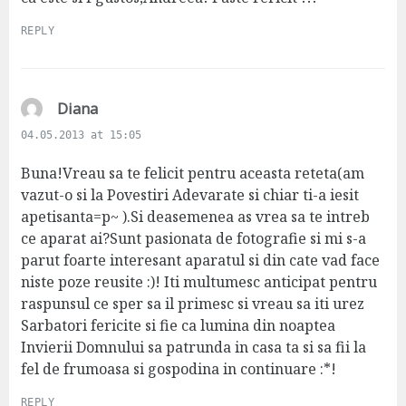
REPLY
s
Diana
a
04.05.2013 at 15:05
y
s
Buna!Vreau sa te felicit pentru aceasta reteta(am
:
vazut-o si la Povestiri Adevarate si chiar ti-a iesit
apetisanta=p~ ).Si deasemenea as vrea sa te intreb
ce aparat ai?Sunt pasionata de fotografie si mi s-a
parut foarte interesant aparatul si din cate vad face
niste poze reusite :)! Iti multumesc anticipat pentru
raspunsul ce sper sa il primesc si vreau sa iti urez
Sarbatori fericite si fie ca lumina din noaptea
Invierii Domnului sa patrunda in casa ta si sa fii la
fel de frumoasa si gospodina in continuare :*!
REPLY