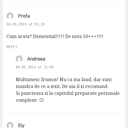
s
Profa
a
04.05.2013 at 01:19
y
s
Cum arata? Demential!!!!! De nota 10+++!!!!
:
REPLY
s
Andreea
a
04.05.2013 at 11:05
y
s
Multumesc frumos! Nu ca ma laud, dar sunt
:
mandra de ce a iesit. De aia il si recomand.
Si puncteaza si la capitolul preparate personale
complexe. 🙂
s
Ely