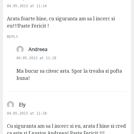
a
04.05.2013 at 11:14
y
s
Arata foarte bine, cu siguranta am sa l incerc si
:
eu!!!Paste Fericit !
REPLY
s
Andreea
a
04.05.2013 at 11:18
y
s
Ma bucur sa citesc asta. Spor la treaba si pofta
:
buna!
s
Ely
a
04.05.2013 at 11:18
y
s
Cu siguranta am sa l incerc si eu, arata f bine si cred
:
ca este si f gustos,Andreea! Paste Fericit !!!