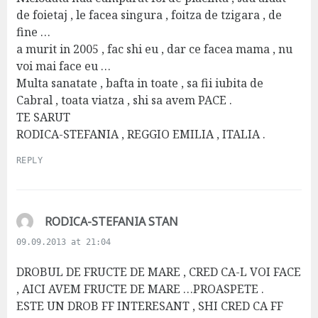
de foietaj , le facea singura , foitza de tzigara , de
fine …
a murit in 2005 , fac shi eu , dar ce facea mama , nu
voi mai face eu …
Multa sanatate , bafta in toate , sa fii iubita de
Cabral , toata viatza , shi sa avem PACE .
TE SARUT
RODICA-STEFANIA , REGGIO EMILIA , ITALIA .
REPLY
s
RODICA-STEFANIA STAN
a
09.09.2013 at 21:04
y
s
DROBUL DE FRUCTE DE MARE , CRED CA-L VOI FACE
:
, AICI AVEM FRUCTE DE MARE …PROASPETE .
ESTE UN DROB FF INTERESANT , SHI CRED CA FF