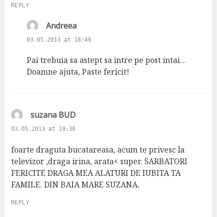
REPLY
s
Andreea
a
03.05.2013 at 18:49
y
s
Pai trebuia sa astept sa intre pe post intai…
:
Doamne ajuta, Paste fericit!
s
suzana BUD
a
03.05.2013 at 19:36
y
s
foarte draguta bucatareasa, acum te privesc la
:
televizor ,draga irina, arata< super. SARBATORI
FERICITE DRAGA MEA ALATURI DE IUBITA TA
FAMILE. DIN BAIA MARE SUZANA.
REPLY