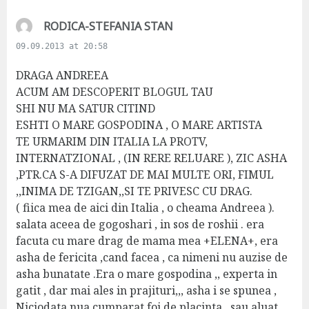
s
RODICA-STEFANIA STAN
a
09.09.2013 at 20:58
y
s
DRAGA ANDREEA
:
ACUM AM DESCOPERIT BLOGUL TAU
SHI NU MA SATUR CITIND
ESHTI O MARE GOSPODINA , O MARE ARTISTA
TE URMARIM DIN ITALIA LA PROTV,
INTERNATZIONAL , (IN RERE RELUARE ), ZIC ASHA
,PTR.CA S-A DIFUZAT DE MAI MULTE ORI, FIMUL
,,INIMA DE TZIGAN,,SI TE PRIVESC CU DRAG.
( fiica mea de aici din Italia , o cheama Andreea ).
salata aceea de gogoshari , in sos de roshii . era
facuta cu mare drag de mama mea +ELENA+, era
asha de fericita ,cand facea , ca nimeni nu auzise de
asha bunatate .Era o mare gospodina ,, experta in
gatit , dar mai ales in prajituri,,, asha i se spunea ,
Niciodata nua cumparat foi de placinta , sau aluat