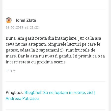
s
Ionel Zlate
a
08.05.2013 at 21:22
y
s
Buna. Am gasit reteta din intamplare. Jur ca la asa
:
ceva nu ma asteptam. Singurele lucruri pe care le
gatesc, odata la 2 saptamani :)), sunt fructele de
mare. Dar la asta nu m-as fi gandit. Iti promit ca o sa
incerc reteta cu proxima ocazie.
REPLY
Pingback:
BlogChef: Sa ne luptam in retete, zic! |
Andreea Patrascu