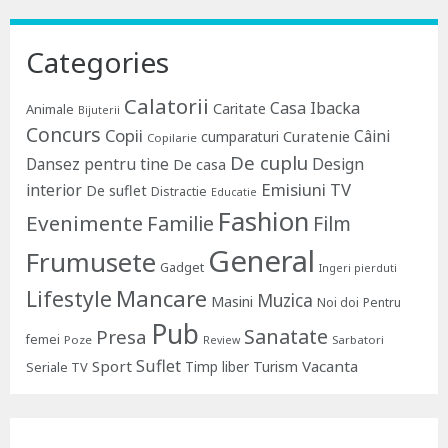
Categories
Calatorii
Casa Ibacka
Caritate
Animale
Bijuterii
Concurs
Copii
Câini
Curatenie
cumparaturi
Copilarie
De cuplu
Dansez pentru tine
Design
De casa
Emisiuni TV
interior
De suflet
Distractie
Educatie
Fashion
Evenimente
Familie
Film
General
Frumusete
Gadget
Ingeri pierduti
Lifestyle
Mancare
Muzica
Masini
Noi doi
Pentru
Pub
Sanatate
Presa
femei
Poze
Sarbatori
Review
Suflet
Sport
Vacanta
Timp liber
Turism
Seriale TV