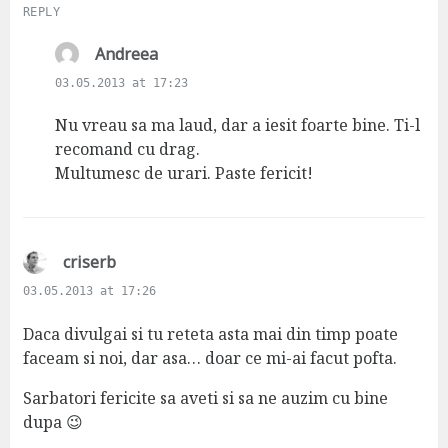
REPLY
s
Andreea
a
03.05.2013 at 17:23
y
s
Nu vreau sa ma laud, dar a iesit foarte bine. Ti-l
:
recomand cu drag.
Multumesc de urari. Paste fericit!
s
criserb
a
03.05.2013 at 17:26
y
s
Daca divulgai si tu reteta asta mai din timp poate
:
faceam si noi, dar asa… doar ce mi-ai facut pofta.
Sarbatori fericite sa aveti si sa ne auzim cu bine
dupa 😉